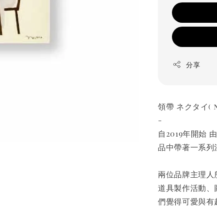
分享
領帶 ネクタイ( n
-
自2019年開始
品中帶著一系列
兩位品牌主理人
道具製作活動、
們覺得可愛與有