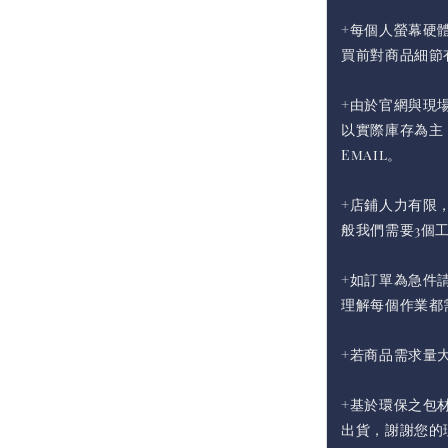
+每個人螢幕硬
買前對商品細節
+由於官網與現
以實際庫存為主
Email。
+店鋪人力有限
般我們需要3個
+如訂單為急件請
理解每個作業都
+若商品需求量
+基於環保之包
出貨，謝謝您的