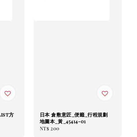
list方
日本 倉敷意匠_便籤_行程規劃
地圖本_黃_45414-01
Regular
NT$ 200
price