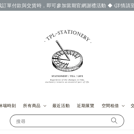
成訂單付款與交貨時，即可參加當期官網謝禮活動 ◆ (詳情請至
休喘時刻
所有商品
最近活動
近期展覽
空間租借
搜尋