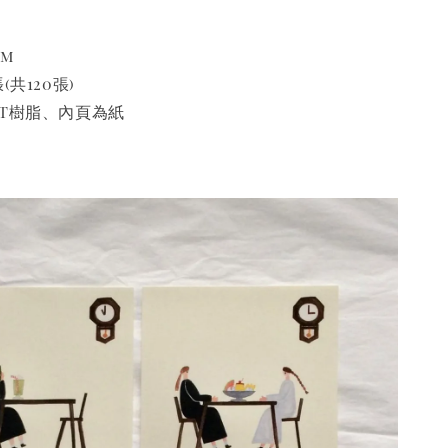
mm
(共120張)
ET樹脂、內頁為紙