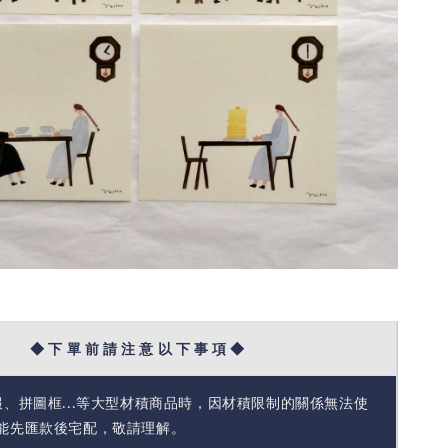
◆ 下 單 前 請 注 意 以 下 事 項 ◆
報、拼圖框...等大型材積商品時，因材積限制的關係無法使
能先匯款後宅配，敬請理解。