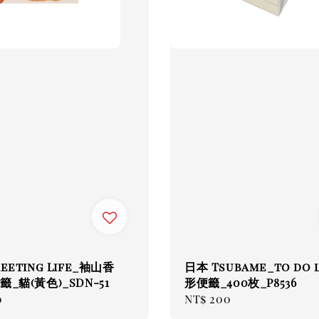
eeting Life_袖山香
日本 Tsubame_to do 
_貓(黃色)_SDN-51
形便籤_400枚_P8536
ar
0
Regular
NT$ 200
price