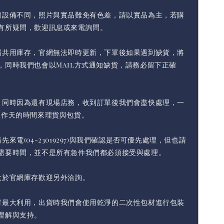
體設備不同，照片與實品難免有色差，請以實品為主，若購
有所疑問，歡迎訊息或來電詢問。
場共用庫存，官網無法即時更新，下單後如果遇到缺貨，將
，同時我們也會以Mail方式通知缺貨，請務必留下正確
，同時因為還有現場店務，收到訂單後我們會盡快處理，一
工作天的時間來理貨與包貨。
先來電(04-23019297)與我們確認是否可優先處理，但也請
需要時間，並不是所有急件我們都必須接受與處理。
大於官網庫存歡迎另外洽詢。
材最大利用，出貨時我們會使用乾淨的二次性包材進行包裝
理解與支持。