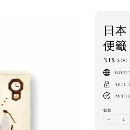
日本 
便籤
Regula
NT$ 200
price
World
Secur
Authe
數量