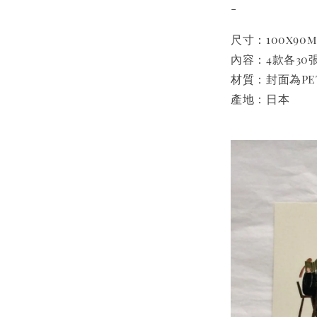
-
尺寸：100x90
內容：4款各30張
材質：封面為P
產地：日本