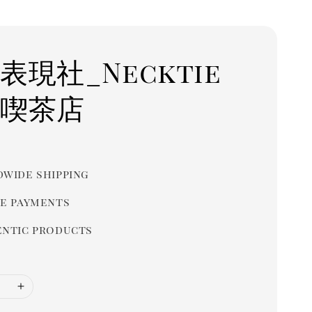
表現社_Necktie
 喫茶店
r
wide shipping
e payments
ntic products