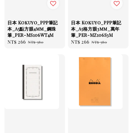
日本 Kokuyo_PPP筆記
日本 Kokuyo_PPP筆記
本_A5點方眼4mm_鋼珠
本_A5格方眼3mm_萬年
筆_PER-MS106WT4M
筆_PER-MZ106S3M
Sale
NT$ 266
Regular
Sale
NT$ 266
Regular
NT$ 380
NT$ 380
price
price
price
price