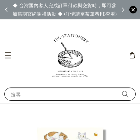
◆ 台灣國內客人完成訂單付款與交貨時，即可參
65◆
◆ 官
加當期官網謝禮活動 ◆ (詳情請至茶筆巷FB查看)
搜尋