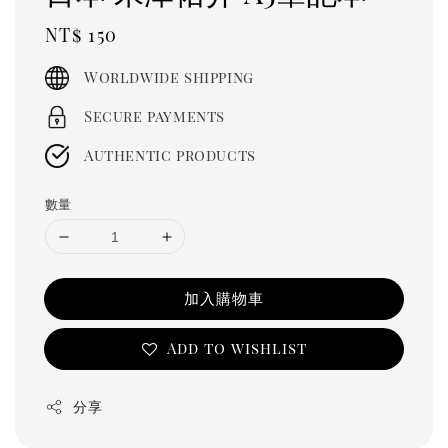
Regular
NT$ 150
price
Worldwide shipping
Secure payments
Authentic products
數量
加入購物車
Add to wishlist
分享