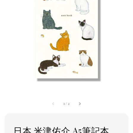
1
/
2
日本 米津佑介 A5筆記本