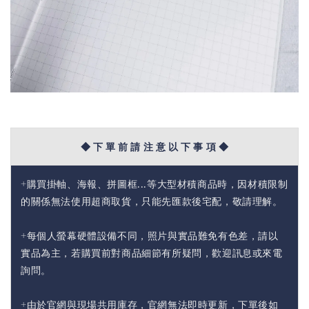
◆ 下 單 前 請 注 意 以 下 事 項 ◆
+購買掛軸、海報、拼圖框...等大型材積商品時，因材積限制
的關係無法使用超商取貨，只能先匯款後宅配，敬請理解。
+每個人螢幕硬體設備不同，照片與實品難免有色差，請以
實品為主，若購買前對商品細節有所疑問，歡迎訊息或來電
詢問。
+由於官網與現場共用庫存，官網無法即時更新，下單後如