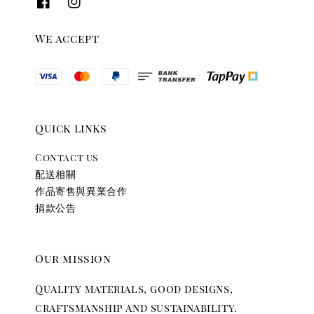
We accept
Quick links
Contact us
配送相關
作品寄售與異業合作
捐款公告
Our mission
Quality materials, good designs,
craftsmanship and sustainability.