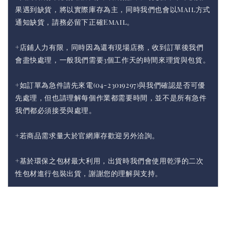
果遇到缺貨，將以實際庫存為主，同時我們也會以Mail方式
通知缺貨，請務必留下正確Email。
+店鋪人力有限，同時因為還有現場店務，收到訂單後我們
會盡快處理，一般我們需要3個工作天的時間來理貨與包貨。
+如訂單為急件請先來電(04-23019297)與我們確認是否可優
先處理，但也請理解每個作業都需要時間，並不是所有急件
我們都必須接受與處理。
+若商品需求量大於官網庫存歡迎另外洽詢。
+基於環保之包材最大利用，出貨時我們會使用乾淨的二次
性包材進行包裝出貨，謝謝您的理解與支持。