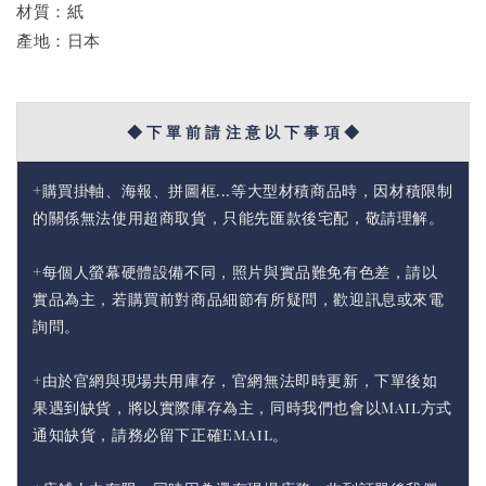
材質：紙
產地：日本
◆ 下 單 前 請 注 意 以 下 事 項 ◆
+購買掛軸、海報、拼圖框...等大型材積商品時，因材積限制
的關係無法使用超商取貨，只能先匯款後宅配，敬請理解。
+每個人螢幕硬體設備不同，照片與實品難免有色差，請以
實品為主，若購買前對商品細節有所疑問，歡迎訊息或來電
詢問。
+由於官網與現場共用庫存，官網無法即時更新，下單後如
果遇到缺貨，將以實際庫存為主，同時我們也會以Mail方式
通知缺貨，請務必留下正確Email。