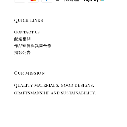
Quick links
Contact us
配送相關
作品寄售與異業合作
捐款公告
Our mission
Quality materials, good designs,
craftsmanship and sustainability.