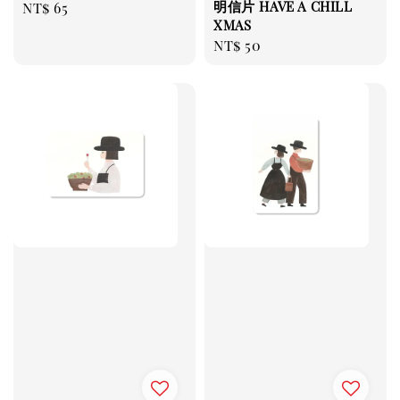
明信片 HAVE A CHILL
Regular
NT$ 65
XMAS
price
Regular
NT$ 50
price