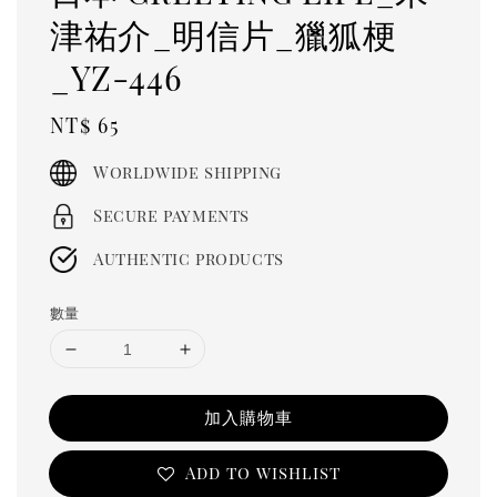
津祐介_明信片_獵狐梗
_YZ-446
Regular
NT$ 65
price
Worldwide shipping
Secure payments
Authentic products
數量
加入購物車
Add to wishlist