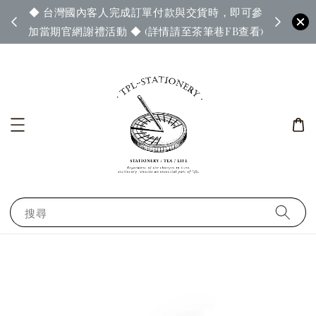
◆ 台灣國內客人完成訂單付款與交貨時，即可參
65◆
◆ 官
加當期官網謝禮活動 ◆ (詳情請至茶筆巷FB查看)
搜尋