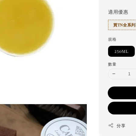
適用優惠
買TN全系列
規格
250ml
數量
分享