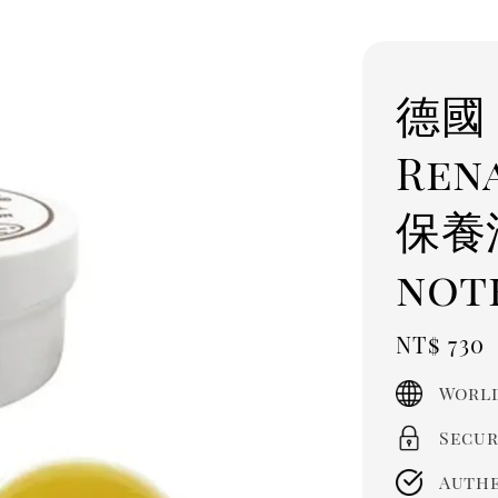
德國 
Re
保養油
not
Regula
NT$ 730
price
World
Secur
Authe