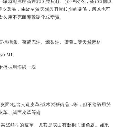
罐就能處理高達200 雙皮鞋、50 件皮衣，或100個以
..等皮製品，由於材質天然與容量較少的關係，所以也可
太久用不完而導致硬化或變質。
西棕櫚蠟、荷荷巴油、鱷梨油、蘆薈…等天然素材
50 ml
附擦拭用海綿一塊
皮面(包含人造皮革)或木製藝術品...等，但不建議用於
皮革、絨面皮革等處
深某些類型的皮革，尤其是表面有磨損而褪色處。如果