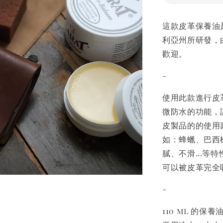
這款皮革保養油是由 
利亞州所研發，
歡迎。
-
使用此款進行皮
微防水的功能，
皮製品的的使用
如：蜂蠟、巴西
膩、不滑...
可以被皮革完全
-
110 ml 的