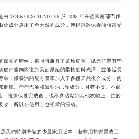
Volker Schindler 於 1988 年在德國南部巴伐
由於成分選用了全天然的成分，使得這款保養油相當受
革保養的時候，還同時兼具了還原皮革、拋光並帶有些
讓皮件能夠恢復到天然原始的柔軟度與光澤，並能延長
壽命，保養油的配方裏頭加入了多種天然複合成分，例
棕櫚蠟、荷荷巴油和鱷梨油...等成分，且有不臭、不黏
等特性，推抹保養完成後，也不會沾黏到其他衣物上。由於
吸收，所以在使用上也相當的節省。
保養油是我們特別準備的少量家用版本，若非用於營業或工