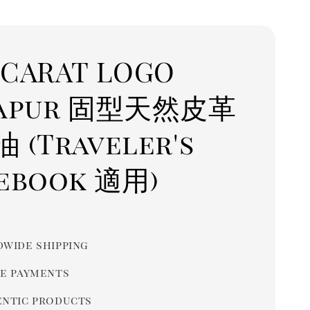
CARAT LOGO
napur 固型天然皮革
 (Traveler's
ebook 適用)
r
wide shipping
e payments
ntic products