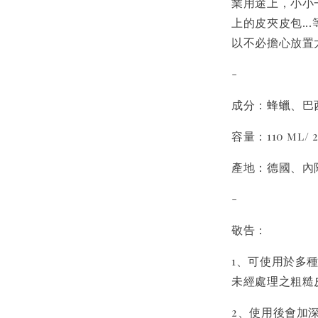
業用途上，小小一
上的皮夾皮包.
以不必擔心放置
-
成分：蜂蠟、巴
容量：110 ml/ 2
產地：德國、內
-
敬告：
1、可使用於多種
未經處理之粗糙
2、使用後會加