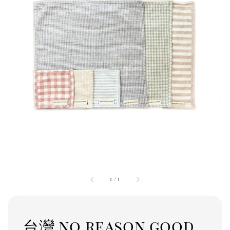
1
/
1
台灣 no reason good