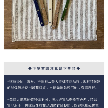
◆ 下 單 前 請 注 意 以 下 事 項 ◆
+購買掛軸、海報、拼圖框...等大型材積商品時，因材積限制
的關係無法使用超商取貨，只能先匯款後宅配，敬請理解。
+每個人螢幕硬體設備不同，照片與實品難免有色差，請以
實品為主，若購買前對商品細節有所疑問，歡迎訊息或來電