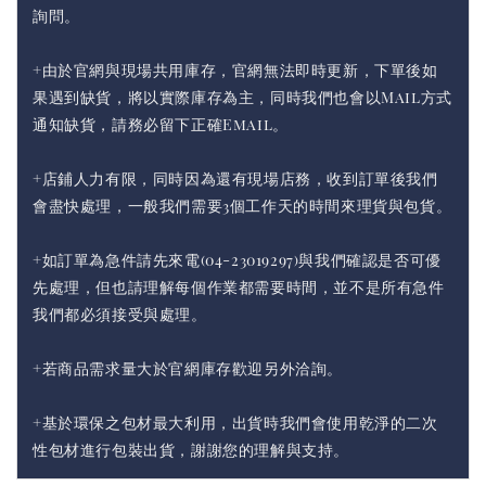
詢問。
+由於官網與現場共用庫存，官網無法即時更新，下單後如
果遇到缺貨，將以實際庫存為主，同時我們也會以Mail方式
通知缺貨，請務必留下正確Email。
+店鋪人力有限，同時因為還有現場店務，收到訂單後我們
會盡快處理，一般我們需要3個工作天的時間來理貨與包貨。
+如訂單為急件請先來電(04-23019297)與我們確認是否可優
先處理，但也請理解每個作業都需要時間，並不是所有急件
我們都必須接受與處理。
+若商品需求量大於官網庫存歡迎另外洽詢。
+基於環保之包材最大利用，出貨時我們會使用乾淨的二次
性包材進行包裝出貨，謝謝您的理解與支持。