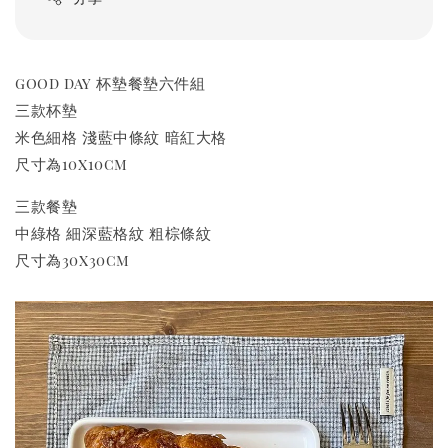
good day 杯墊餐墊六件組
三款杯墊
米色細格 淺藍中條紋 暗紅大格
尺寸為10x10cm
三款餐墊
中綠格 細深藍格紋 粗棕條紋
尺寸為30x30cm