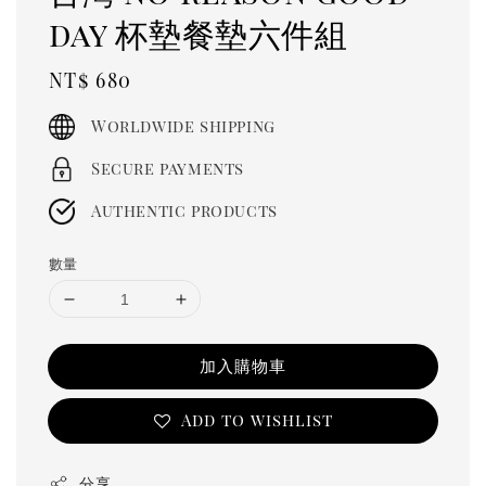
day 杯墊餐墊六件組
Regular
NT$ 680
price
Worldwide shipping
Secure payments
Authentic products
數量
加入購物車
Add to wishlist
分享