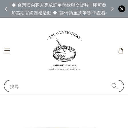
◆ 台灣國內客人完成訂單付款與交貨時，即可參
65◆
◆ 官
加當期官網謝禮活動 ◆ (詳情請至茶筆巷FB查看)
搜尋