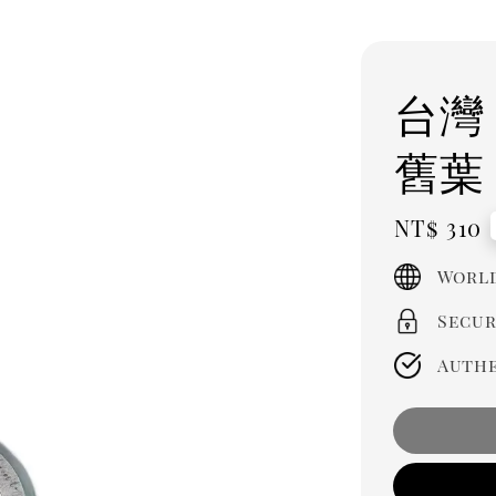
台灣
舊葉
Regula
NT$ 310
price
World
Secur
Authe