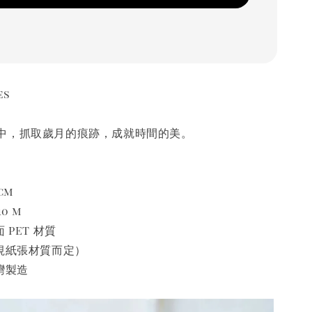
es
中，抓取歲月的痕跡，成就時間的美。
cm
0 m
 PET 材質
（視紙張材質而定）
灣製造