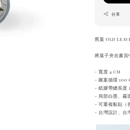
分享
舊葉 Old Leav
將葉子夾在書頁
- 寬度 4 cm
- 圖案循環 100 
- 紙膠帶總長度 1
- 局部白墨、霧面
- 可重複黏貼
- 台灣設計、台