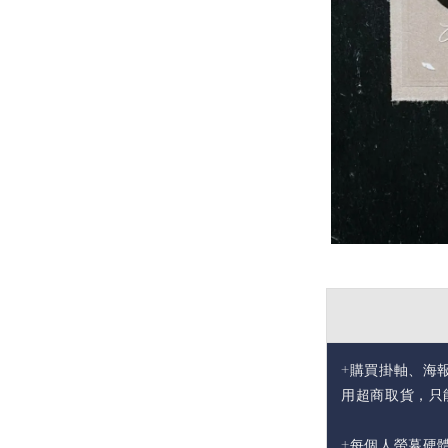
+購買掛軸、海
用超商取貨，只
+每個人螢幕硬