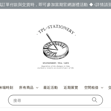
成訂單付款與交貨時，即可參加當期官網謝禮活動 ◆ (詳情請至
休喘時刻
所有商品
最近活動
近期展覽
空間租借
搜尋