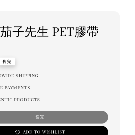
 茄子先生 PET膠帶
r
售完
wide shipping
e payments
ntic products
售完
Add to wishlist