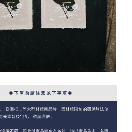
◆ 下 單 前 請 注 意 以 下 事 項 ◆
報、拼圖框...等大型材積商品時，因材積限制的關係無法使
能先匯款後宅配，敬請理解。
體設備不同，照片與實品難免有色差，請以實品為主，若購