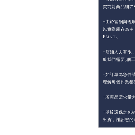
買前對商品細節
+由於官網與現
以實際庫存為主
Email。
+店鋪人力有限
般我們需要3個
+如訂單為急件請
理解每個作業都
+若商品需求量
+基於環保之包
出貨，謝謝您的