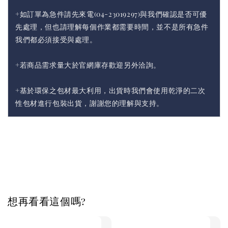
+如訂單為急件請先來電(04-23019297)與我們確認是否可優
先處理，但也請理解每個作業都需要時間，並不是所有急件
我們都必須接受與處理。
+若商品需求量大於官網庫存歡迎另外洽詢。
+基於環保之包材最大利用，出貨時我們會使用乾淨的二次
性包材進行包裝出貨，謝謝您的理解與支持。
想再看看這個嗎?