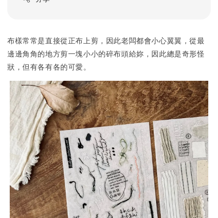
布樣常常是直接從正布上剪，因此老闆都會小心翼翼，從最
邊邊角角的地方剪一塊小小的碎布頭給妳，因此總是奇形怪
狀，但有各有各的可愛。