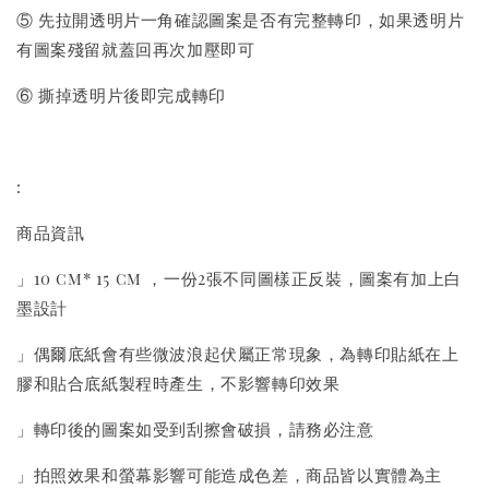
⑤ 先拉開透明片一角確認圖案是否有完整轉印，如果透明片
有圖案殘留就蓋回再次加壓即可
⑥ 撕掉透明片後即完成轉印
:
商品資訊
」10 cm* 15 cm ，一份2張不同圖樣正反裝，圖案有加上白
墨設計
」偶爾底紙會有些微波浪起伏屬正常現象，為轉印貼紙在上
膠和貼合底紙製程時產生，不影響轉印效果
」轉印後的圖案如受到刮擦會破損，請務必注意
」拍照效果和螢幕影響可能造成色差，商品皆以實體為主