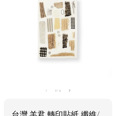
1
/
2
台灣 羊君 轉印貼紙 纖維/