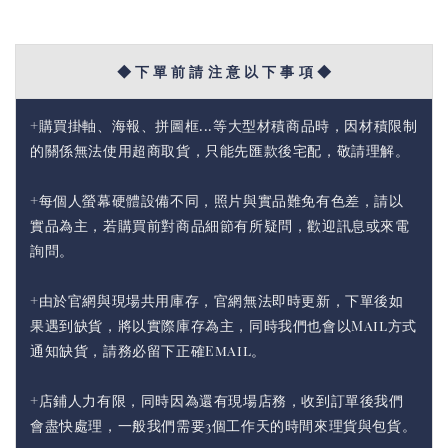
◆ 下 單 前 請 注 意 以 下 事 項 ◆
+購買掛軸、海報、拼圖框...等大型材積商品時，因材積限制
的關係無法使用超商取貨，只能先匯款後宅配，敬請理解。
+每個人螢幕硬體設備不同，照片與實品難免有色差，請以
實品為主，若購買前對商品細節有所疑問，歡迎訊息或來電
詢問。
+由於官網與現場共用庫存，官網無法即時更新，下單後如
果遇到缺貨，將以實際庫存為主，同時我們也會以Mail方式
通知缺貨，請務必留下正確Email。
+店鋪人力有限，同時因為還有現場店務，收到訂單後我們
會盡快處理，一般我們需要3個工作天的時間來理貨與包貨。