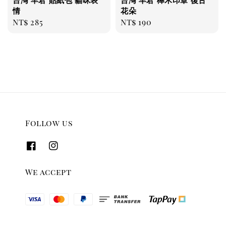
情
花朵
Regular
NT$ 285
Regular
NT$ 190
price
price
Follow us
We accept