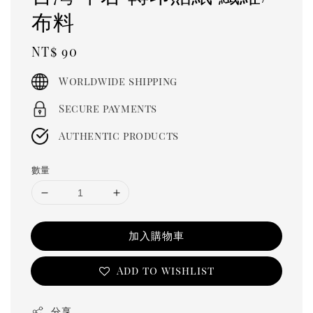
布料
Regular
NT$ 90
price
Worldwide shipping
Secure payments
Authentic products
數量
加入購物車
Add to wishlist
分享