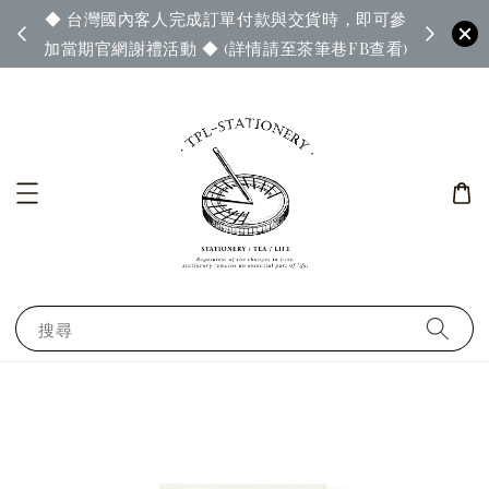
◆ 台灣國內客人完成訂單付款與交貨時，即可參
65◆
◆ 官
加當期官網謝禮活動 ◆ (詳情請至茶筆巷FB查看)
搜尋