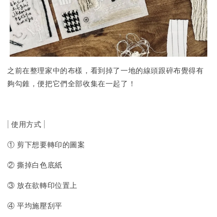
之前在整理家中的布樣，看到掉了一地的線頭跟碎布覺得有
夠勾錐，便把它們全部收集在一起了！
| 使用方式 |
① 剪下想要轉印的圖案
② 撕掉白色底紙
③ 放在欲轉印位置上
④ 平均施壓刮平