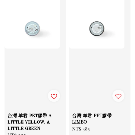
台灣 羊君 PET膠帶 A
台灣 羊君 PET膠帶
little yellow, a
LIMBO
little green
Regular
NT$ 385
Regular
NT$ 300