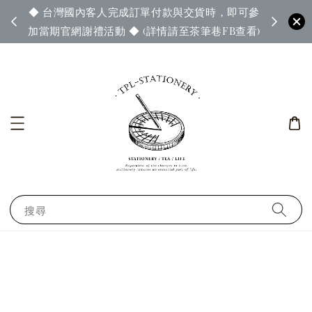
◆ 台灣國內客人完成訂單付款與交貨時，即可參
65◆
◆ 官
加當期官網謝禮活動 ◆ (詳情請至茶筆巷FB查看)
搜尋