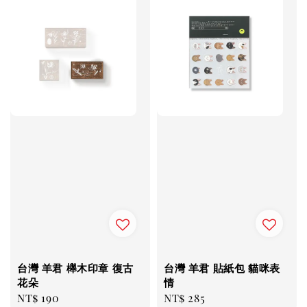
台灣 羊君 櫸木印章 復古
台灣 羊君 貼紙包 貓咪表
花朵
情
Regular
NT$ 190
Regular
NT$ 285