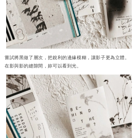
嘗試將黑做了層次，把銳利的邊緣模糊，讓影子更為立體。
在影與影的縫隙間，妳可以看到光。