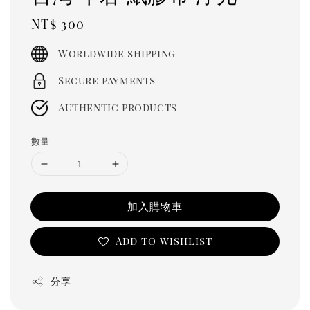
Regular
NT$ 300
price
Worldwide shipping
Secure payments
Authentic products
數量
加入購物車
Add to wishlist
分享