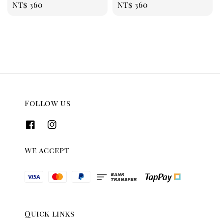
Regular
NT$ 360
Regular
NT$ 360
price
price
Follow us
We accept
Quick links