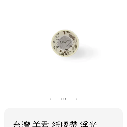
1
/
1
台灣 羊君 紙膠帶 浮光