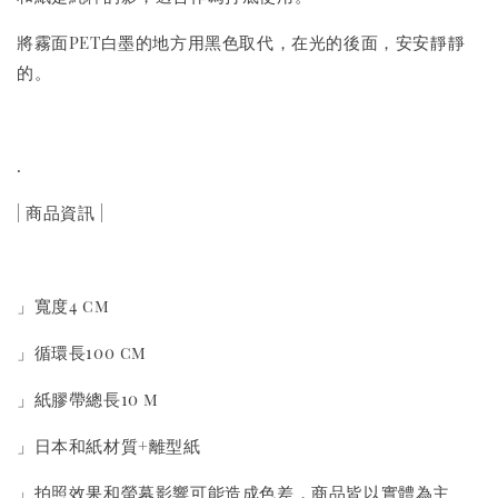
將霧面PET白墨的地方用黑色取代，在光的後面，安安靜靜
的。
.
| 商品資訊 |
」寬度4 cm
」循環長100 cm
」紙膠帶總長10 m
」日本和紙材質+離型紙
」拍照效果和螢幕影響可能造成色差，商品皆以實體為主