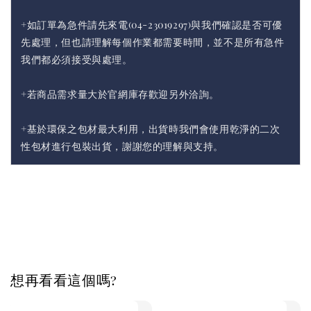
+如訂單為急件請先來電(04-23019297)與我們確認是否可優
先處理，但也請理解每個作業都需要時間，並不是所有急件
我們都必須接受與處理。
+若商品需求量大於官網庫存歡迎另外洽詢。
+基於環保之包材最大利用，出貨時我們會使用乾淨的二次
性包材進行包裝出貨，謝謝您的理解與支持。
想再看看這個嗎?