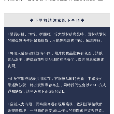
◆ 下 單 前 請 注 意 以 下 事 項 ◆
+購買掛軸、海報、拼圖框...等大型材積商品時，因材積限制
的關係無法使用超商取貨，只能先匯款後宅配，敬請理解。
+每個人螢幕硬體設備不同，照片與實品難免有色差，請以
實品為主，若購買前對商品細節有所疑問，歡迎訊息或來電
詢問。
+由於官網與現場共用庫存，官網無法即時更新，下單後如
果遇到缺貨，將以實際庫存為主，同時我們也會以Mail方式
通知缺貨，請務必留下正確Email。
+店鋪人力有限，同時因為還有現場店務，收到訂單後我們
會盡快處理，一般我們需要3個工作天的時間來理貨與包貨。