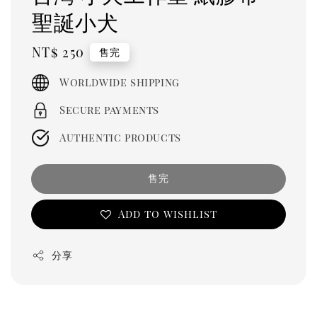
聖誕小犬
Regular
NT$ 250
售完
price
Worldwide shipping
Secure payments
Authentic products
售完
Add to wishlist
分享