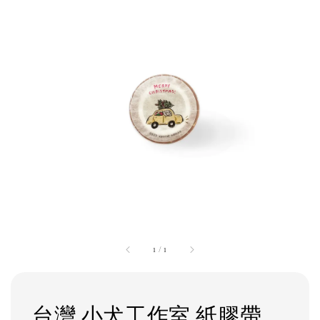
1
/
1
台灣 小犬工作室 紙膠帶