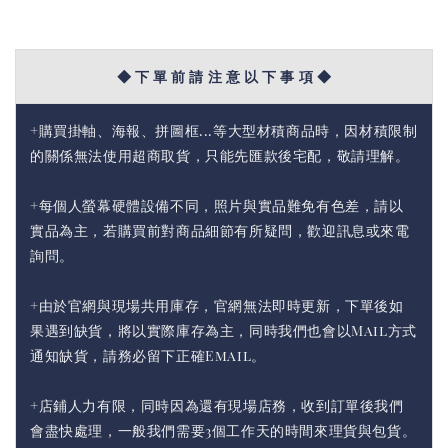
◆ 下 單 前 請 注 意 以 下 事 項 ◆
+購買掛軸、海報、拼圖框...等大型材積商品時，因材積限制
的關係無法使用超商取貨，只能先匯款後宅配，敬請理解。
+每個人螢幕硬體設備不同，照片與實品難免有色差，請以
實品為主，若購買前對商品細節有所疑問，歡迎訊息或來電
詢問。
+由於官網與現場共用庫存，官網無法即時更新，下單後如
果遇到缺貨，將以實際庫存為主，同時我們也會以Mail方式
通知缺貨，請務必留下正確Email。
+店鋪人力有限，同時因為還有現場店務，收到訂單後我們
會盡快處理，一般我們需要3個工作天的時間來理貨與包貨。