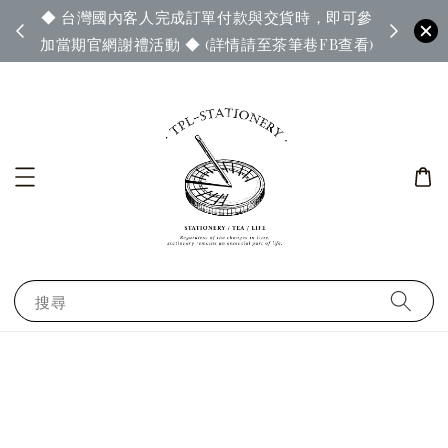
◆ 台灣國內客人完成訂單付款與交貨時，即可參
65◆
◆ 官
加當期官網謝禮活動 ◆ (詳情請至茶筆巷FB查看)
搜尋