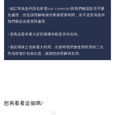
+如訂單為急件請先來電(04-23019297)與我們確認是否可優
先處理，但也請理解每個作業都需要時間，並不是所有急件
我們都必須接受與處理。
+若商品需求量大於官網庫存歡迎另外洽詢。
+基於環保之包材最大利用，出貨時我們會使用乾淨的二次
性包材進行包裝出貨，謝謝您的理解與支持。
想再看看這個嗎?