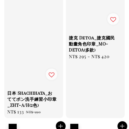
捷克 Detoa_捷克國民
動畫角色印章_MO-
DETOA(多款)
Regular
NT$ 295
-
NT$ 420
price
日本 Shachihata_お
ててポン洗手練習小印章
_ZHT-A/H(2色)
Sale
NT$ 133
Regular
NT$ 190
price
price
優惠
優惠