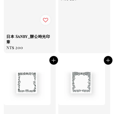
price
日本 Sanby_辦公時光印
章
Regular
NT$ 200
price