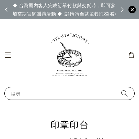
◆ 台灣國內客人完成訂單付款與交貨時，即可參
65◆
◆ 官
加當期官網謝禮活動 ◆ (詳情請至茶筆巷FB查看)
搜尋
印章印台