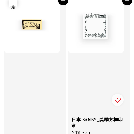
售完
日本 Sanby_獎勵方框印
章
Regular
NT$ 220