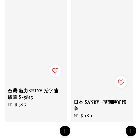
台灣 新力Shiny 活字連
續章 S-5815
日本 Sanby_假期時光印
Regular
NT$ 395
章
price
Regular
NT$ 180
price