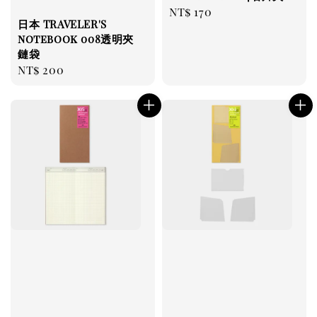
Regular
NT$ 170
日本 TRAVELER'S
price
notebook 008透明夾
鏈袋
Regular
NT$ 200
price