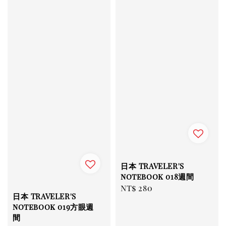
日本 TRAVELER'S
notebook 018週間
Regular
NT$ 280
日本 TRAVELER'S
price
notebook 019方眼週
間