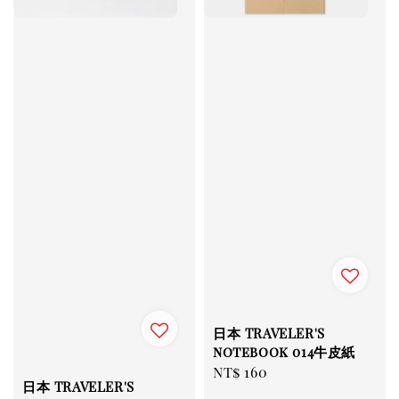
日本 TRAVELER'S
notebook 014牛皮紙
Regular
NT$ 160
日本 TRAVELER'S
price