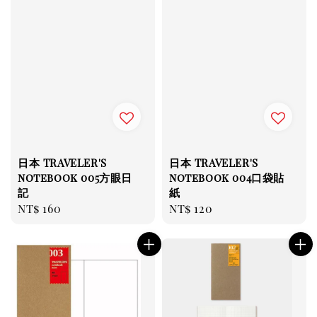
日本 TRAVELER'S
日本 TRAVELER'S
notebook 005方眼日
notebook 004口袋貼
記
紙
Regular
NT$ 160
Regular
NT$ 120
price
price