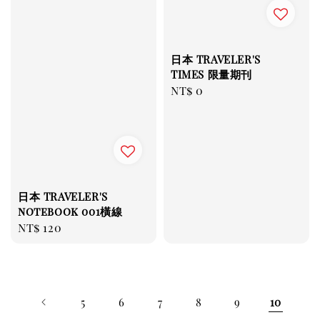
日本 TRAVELER'S
TIMES 限量期刊
Regular
NT$ 0
price
日本 TRAVELER'S
notebook 001橫線
Regular
NT$ 120
price
5
6
7
8
9
10