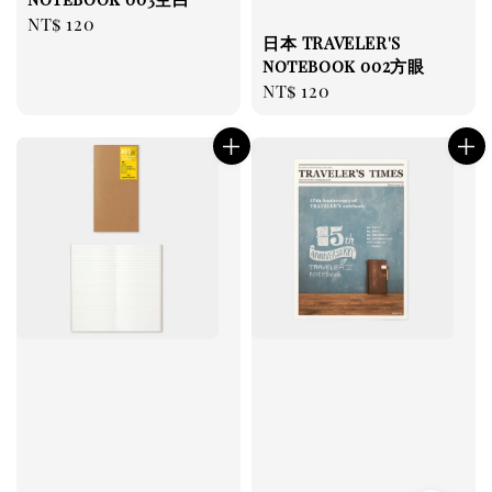
Regular
NT$ 120
日本 TRAVELER'S
price
notebook 002方眼
Regular
NT$ 120
price