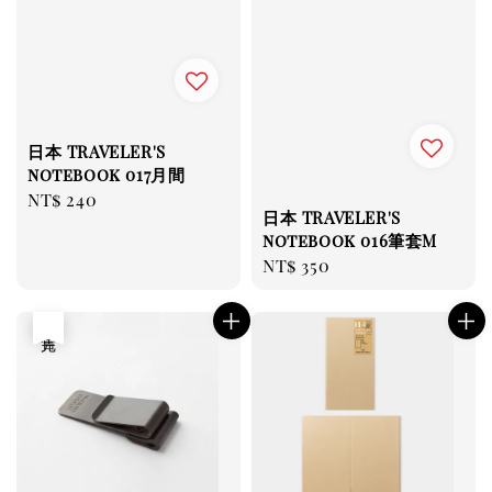
日本 TRAVELER'S
notebook 017月間
Regular
NT$ 240
日本 TRAVELER'S
price
notebook 016筆套M
Regular
NT$ 350
price
售完