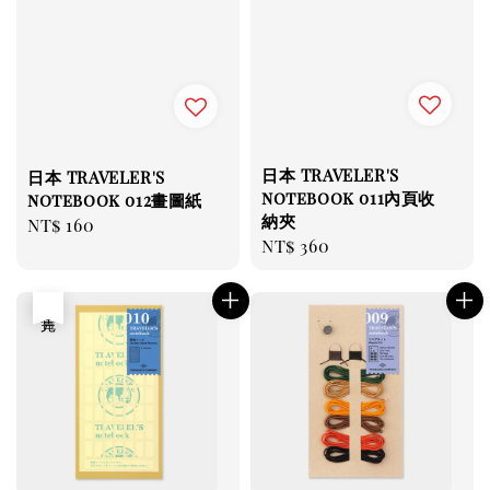
日本 TRAVELER'S
日本 TRAVELER'S
notebook 011內頁收
notebook 012畫圖紙
納夾
Regular
NT$ 160
Regular
NT$ 360
price
price
售完