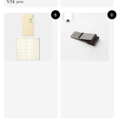
Regular
NT$ 300
price
售完