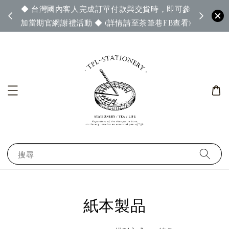
◆ 台灣國內客人完成訂單付款與交貨時，即可參
65◆
◆ 官
加當期官網謝禮活動 ◆ (詳情請至茶筆巷FB查看)
搜尋
紙本製品