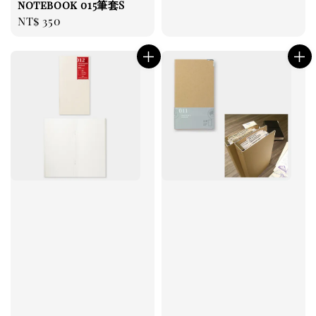
notebook 015筆套S
Regular
NT$ 350
price