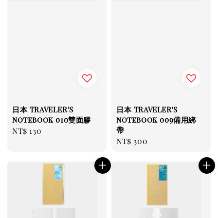
日本 TRAVELER'S
日本 TRAVELER'S
notebook 010雙面膠
notebook 009備用綁
帶
Regular
NT$ 130
Regular
NT$ 300
price
price